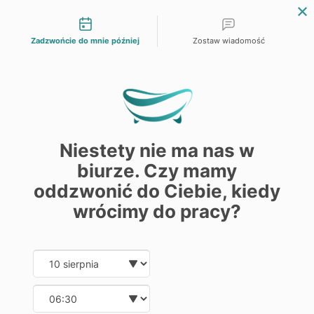
Możliwości kontaktu
Zadzwońcie do mnie później
Zostaw wiadomość
0



Niestety nie ma nas w
biurze. Czy mamy
Misy WC i Bidety
oddzwonić do Ciebie, kiedy
wrócimy do pracy?
Sprawdź naszą ofertę mis na WC i Bidetów
Date and time slection for sch
Wybierz datę
Wybierz godzinę