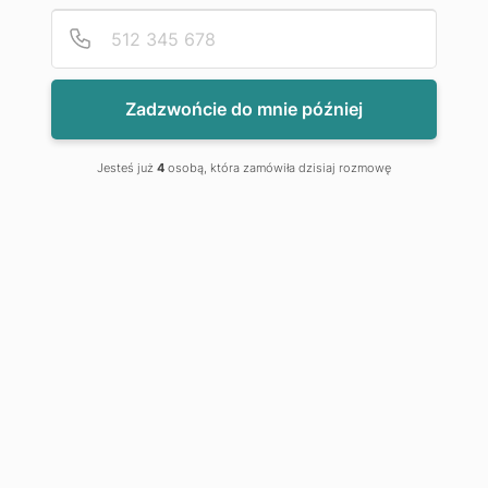
Podaj
Numer
Zadzwońcie do mnie później
Jesteś już
4
osobą, która zamówiła dzisiaj rozmowę
Cena
1 299,00 zł
Misa WC Podwieszana Carlo Brush Flat Black
Gold Rimless