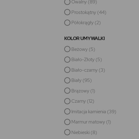
Owalny
(89)
Prostokątny
(44)
Półokrągły
(2)
KOLOR UMYWALKI
Beżowy
(5)
Biało-Złoty
(5)
Biało-czarny
(3)
Biały
(95)
Brązowy
(1)
Czarny
(12)
Imitacja kamienia
(39)
Marmur matowy
(1)
Niebieski
(8)