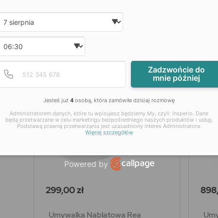
Marmur 55 Cm
Date and time slection for sch
Wybierz datę
Wybierz godzinę
NOWY
Podaj poprawny numer t
Numer telefonu
Zadzwońcie do
mnie później
Jesteś już
4
osobą, która zamówiła dzisiaj rozmowę
Administratorem danych, które tu wpisujesz będziemy My, czyli: Insperio. Dane
będą przetwarzane w celu marketingu bezpośredniego naszych produktów i usług.
Podstawą prawną przetwarzania jest uzasadniony interes Administratora.
Więcej szczegółów
Powered by
Open link in new window
Cena
Cen
299,00 zł
898,
Umywalka Nablatowa Rea
Umy