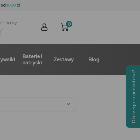
 od
1850
zł
er firmy
0
Baterie i
ywalki
Zestawy
Blog
natryski
Dlaczego łazienkoteka?
:
