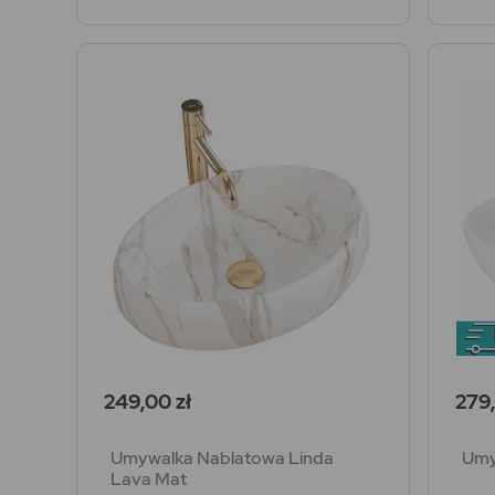
Cena
Cen
249,00 zł
279,
Umywalka Nablatowa Linda
Umy
Lava Mat