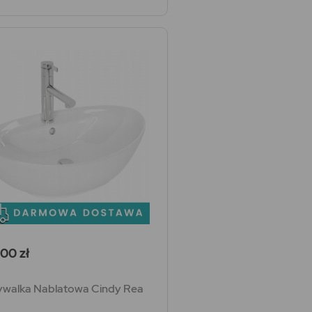
a
00 zł
walka Nablatowa Cindy Rea