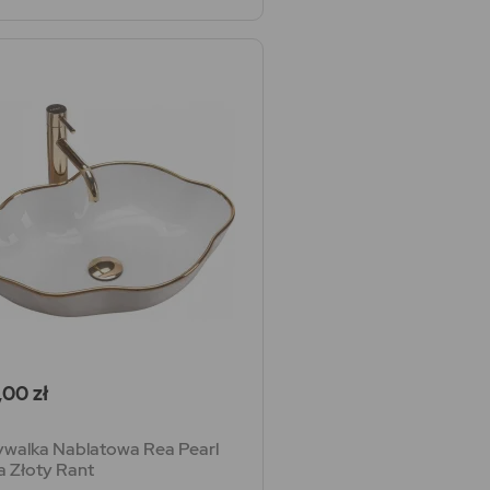
a
00 zł
walka Nablatowa Rea Pearl
a Złoty Rant