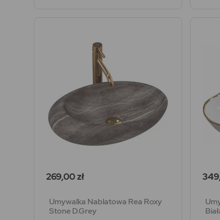
Cena
Cen
269,00 zł
349,
Umywalka Nablatowa Rea Roxy
Umy
Stone D.Grey
Biał