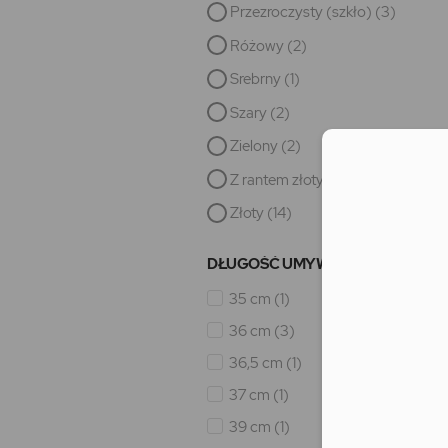
Przezroczysty (szkło)
(3)
Różowy
(2)
Srebrny
(1)
Szary
(2)
Zielony
(2)
Moż
Z rantem złotym/czarnym
(11)
Złoty
(14)
DŁUGOŚĆ UMYWALKI
35 cm
(1)
36 cm
(3)
36,5 cm
(1)
37 cm
(1)
39 cm
(1)