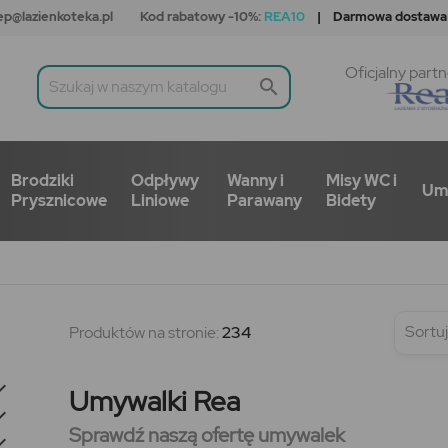
ep@lazienkoteka.pl
Kod rabatowy -10%:
REA10
| Darmowa dostawa
Oficjalny partn

Brodziki
Odpływy
Wanny i
Misy WC i
Um
Prysznicowe
Liniowe
Parawany
Bidety
Sortuj
Produktów na stronie:
234

Umywalki Rea

Sprawdź naszą ofertę umywalek
