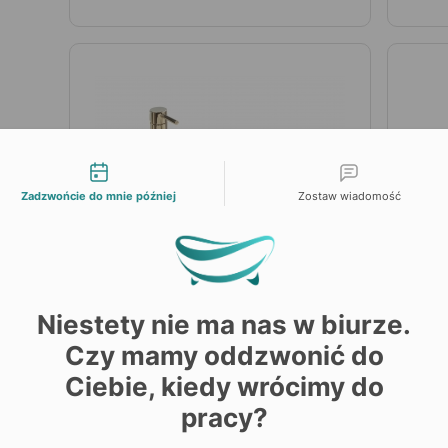
liwości kontaktu
Zadzwońcie do mnie później
Zostaw wiadomość
Niestety nie ma nas w biurze.
Czy mamy oddzwonić do
Cena
Cen
269,00 zł
799,
Ciebie, kiedy wrócimy do
pracy?
Umywalka Ceramiczna
Cop
Nablatowa Rea Demi Aiax
Woln