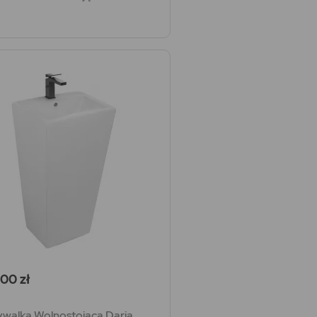
a
00 zł
walka Wolnostojąca Daria