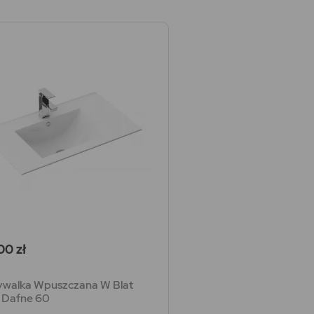
a
00 zł
walka Wpuszczana W Blat
 Dafne 60