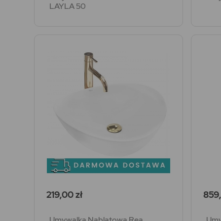
LAYLA 50
Cena
Cen
219,00 zł
859,
Umywalka Nablatowa Rea
Umy