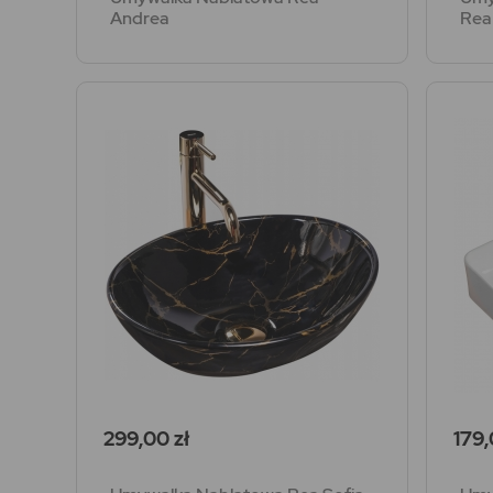
Andrea
Rea
Cena
Cen
299,00 zł
179,