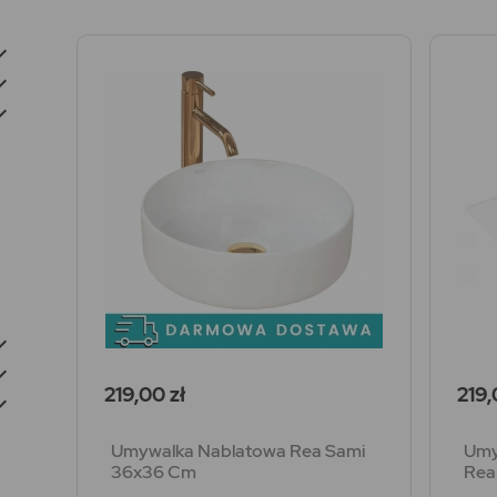





Cena
Cen
219,00 zł
219,

Umywalka Nablatowa Rea Sami
Umy
36x36 Cm
Rea