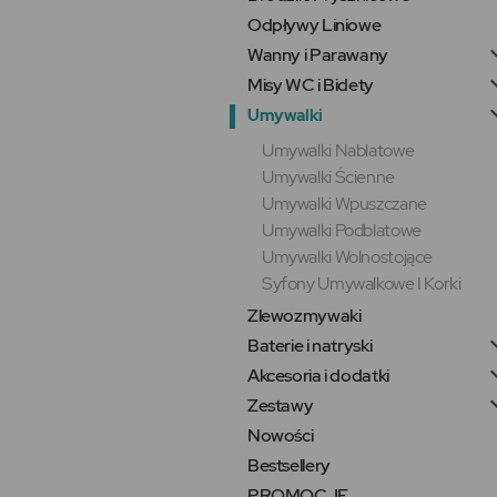
Odpływy Liniowe
Wanny i Parawany
Misy WC i Bidety
Umywalki
Umywalki Nablatowe
Umywalki Ścienne
Umywalki Wpuszczane
Umywalki Podblatowe
Umywalki Wolnostojące
Syfony Umywalkowe I Korki
Zlewozmywaki
Baterie i natryski
Akcesoria i dodatki
Zestawy
Nowości
Bestsellery
PROMOCJE