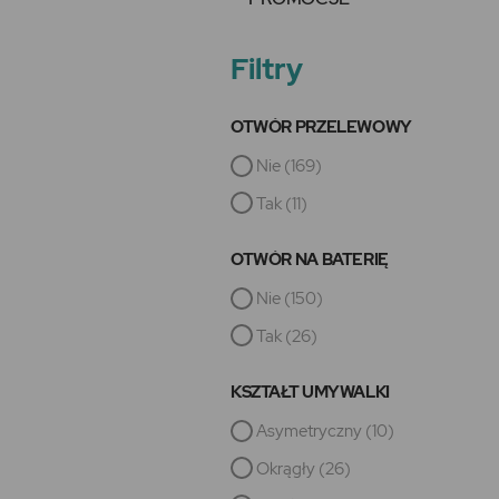
Filtry
OTWÓR PRZELEWOWY
Nie
(169)
Tak
(11)
OTWÓR NA BATERIĘ
Nie
(150)
Tak
(26)
KSZTAŁT UMYWALKI
Asymetryczny
(10)
Okrągły
(26)