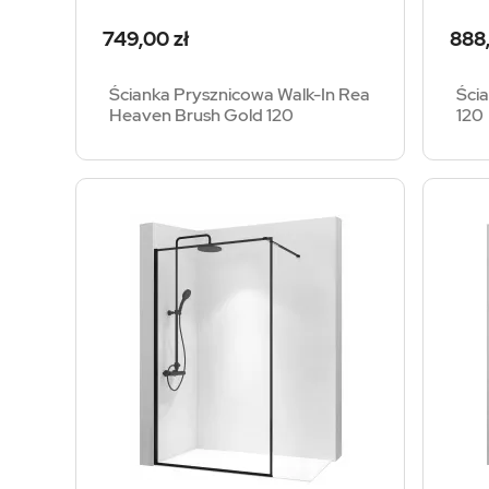
Cena
Cen
749,00 zł
888,
Ścianka Prysznicowa Walk-In Rea
Ści
Heaven Brush Gold 120
120