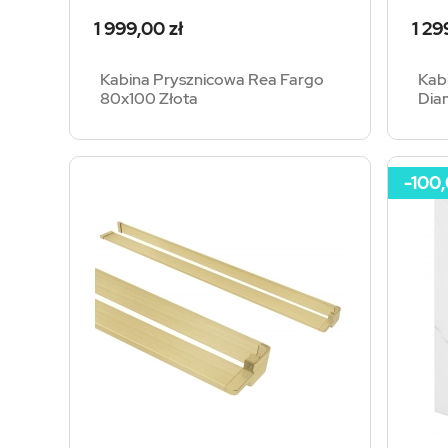
Cena
Cen
1 999,00 zł
1 29
Kabina Prysznicowa Rea Fargo
Kab
80x100 Złota
Dia
-100