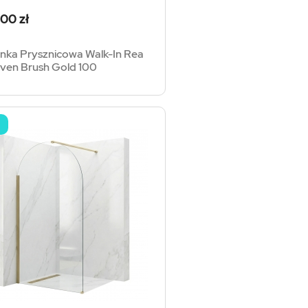
a
00 zł
anka Prysznicowa Walk-In Rea
ven Brush Gold 100