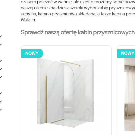
czasem poleżeć w wannie, ale często możemy sobie pozwol
naszej ofercie znajdziesz szeroki wybór kabin prysznicow
uchylna, kabina prysznicowa składana, a także kabina pół
Walk-in.
Sprawdź naszą ofertę kabin przysznicowych


NOWY
NOWY





