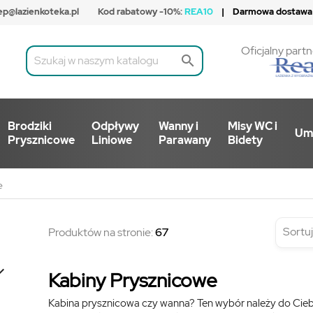
ep@lazienkoteka.pl
Kod rabatowy -10%:
REA10
| Darmowa dostawa
Oficjalny partn

Brodziki
Odpływy
Wanny i
Misy WC i
Um
Prysznicowe
Liniowe
Parawany
Bidety
e
Sortuj
Produktów na stronie:
67

Kabiny Prysznicowe
Kabina prysznicowa czy wanna? Ten wybór należy do Ciebi