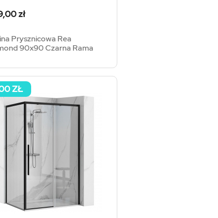
a
9,00 zł
ina Prysznicowa Rea
mond 90x90 Czarna Rama
,00 ZŁ