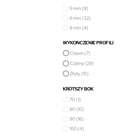
5 mm
(8)
6 mm
(32)
8 mm
(4)
WYKOŃCZENIE PROFILI
Chrom
(7)
Czarny
(28)
Złoty
(15)
KRÓTSZY BOK
70
(1)
80
(10)
90
(16)
100
(4)