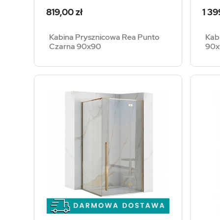
Cena
Cen
819,00 zł
1 39
Kabina Prysznicowa Rea Punto
Kab
Czarna 90x90
90x