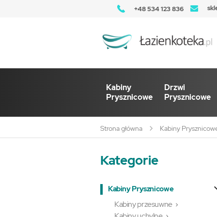
skl
+48 534 123 836
Kabiny
Drzwi
Prysznicowe
Prysznicowe
Strona główna
Kabiny Prysznicow
Kategorie
Kabiny Prysznicowe
Kabiny przesuwne

Kabiny uchylne
