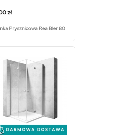
a
00 zł
anka Prysznicowa Rea Bler 80