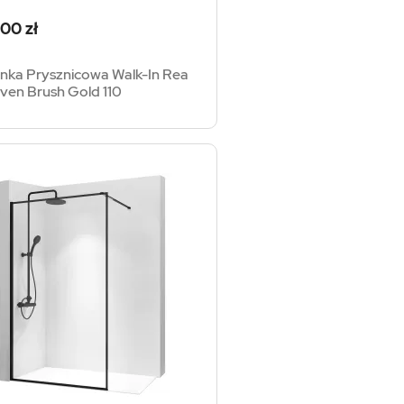
a
00 zł
anka Prysznicowa Walk-In Rea
ven Brush Gold 110