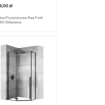
a
9,00 zł
ina Prysznicowa Rea Fold
90 Składana