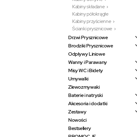
Kabiny składane

Kabiny półokrągłe
Kabiny przyścienne

Ścianki prysznicowe

Drzwi Prysznicowe
Brodziki Prysznicowe
Odpływy Liniowe
Wanny i Parawany
Misy WC i Bidety
Umywalki
Zlewozmywaki
Baterie i natryski
Akcesoria i dodatki
Zestawy
Nowości
Bestsellery
PROMOCJE