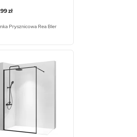
a
99 zł
anka Prysznicowa Rea Bler