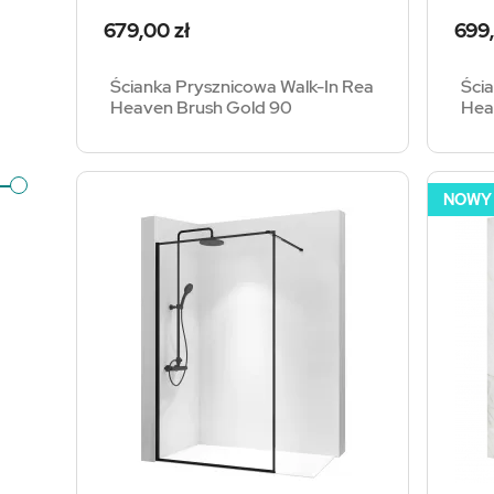
Cena
Cen
679,00 zł
699,
Ścianka Prysznicowa Walk-In Rea
Ści
Heaven Brush Gold 90
Hea
NOWY