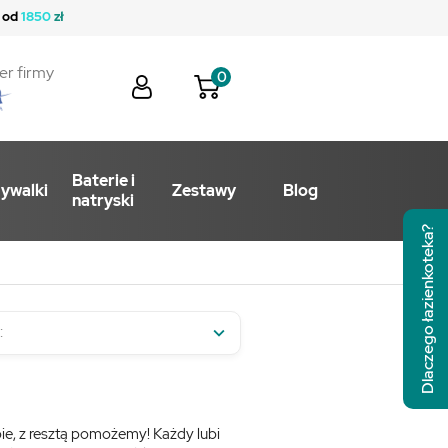
 od
1850
zł
er firmy
0
Baterie i
ywalki
Zestawy
Blog
natryski
Dlaczego łazienkoteka?
:

e, z resztą pomożemy! Każdy lubi