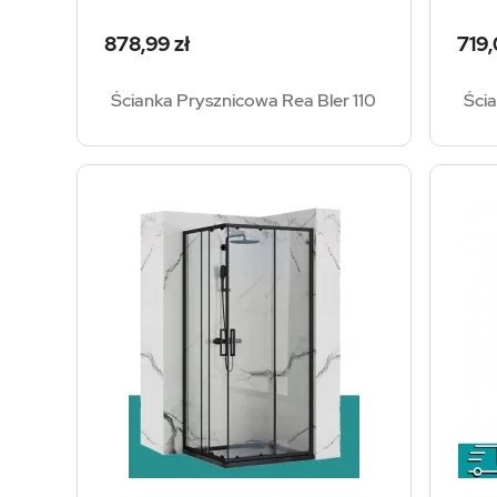
Cena
Cen
878,99 zł
719,
Ścianka Prysznicowa Rea Bler 110
Ści