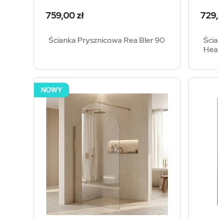
Cena
Cen
759,00 zł
729,
Ścianka Prysznicowa Rea Bler 90
Ści
Hea
NOWY