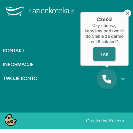
Cześć!
Czy chcesz,
żebyśmy oddzwonili
do Ciebie za darmo
w
28
sekund?
KONTAKT

TAK
INFORMACJE

TWOJE KONTO

Created by
Rutcom