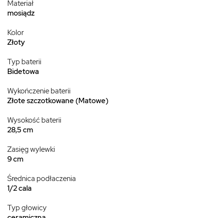
Materiał
mosiądz
Kolor
Złoty
Typ baterii
Bidetowa
Wykończenie baterii
Złote szczotkowane (Matowe)
Wysokość baterii
28,5 cm
Zasięg wylewki
9 cm
Średnica podłaczenia
1/2 cala
Typ głowicy
ceramiczna