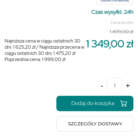
Cz
Czas wysyłki: 24h
wy
Cena brutto
Cz
1 499,00 zł
do
1 349,00 zł
Najniższa cena w ciągu ostatnich 30
dni:
1 625,20 zł
/
Najniższa przecena w
ciągu ostatnich 30 dni:
1 475,20 zł
Poprzednia cena:
1 999,00 zł
-
+
Dodaj do koszyka
SZCZEGÓŁY DOSTAWY