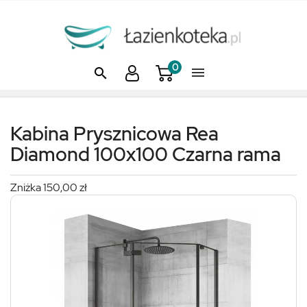
x
0


Kabina Prysznicowa Rea
Diamond 100x100 Czarna rama
Zniżka 150,00 zł
Pr
DT
gó
Pr
DT
od