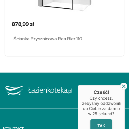
Cena
878,99 zł
Ścianka Prysznicowa Rea Bler 110
Cześć!
Czy chcesz,
żebyśmy oddzwonili
do Ciebie za darmo
w
28
sekund?
TAK
KONTAKT